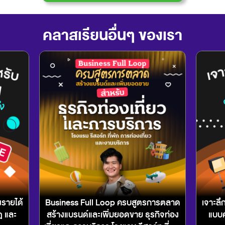
คลาสเรียนอื่นๆ ของเรา
งรายได้
Business Full Loop ครบสูตรการตลาด
เจาะลึ
ฎ และ
สร้างแบรนด์และเพิ่มยอดขาย ธุรกิจท่อง
แบบค