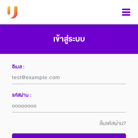
เข้าสู่ระบบ
อีเมล :
รหัสผ่าน :
ลืมรหัสผ่าน?