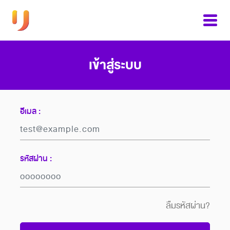
เข้าสู่ระบบ
อีเมล :
รหัสผ่าน :
ลืมรหัสผ่าน?