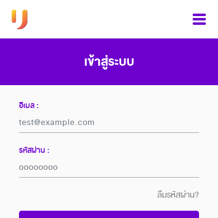
เข้าสู่ระบบ
อีเมล :
รหัสผ่าน :
ลืมรหัสผ่าน?