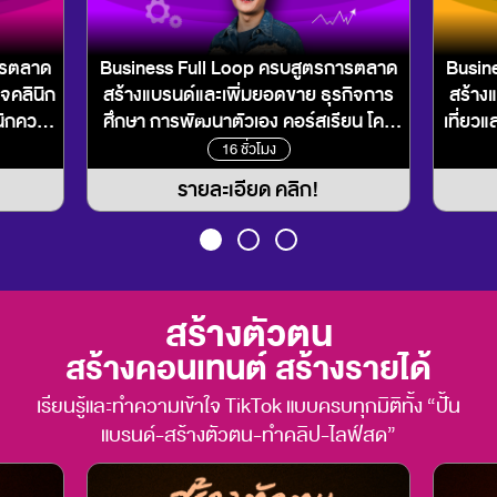
ารตลาด
Business Full Loop ครบสูตรการตลาด
Busin
จคลินิก
สร้างแบรนด์และเพิ่มยอดขาย ธุรกิจการ
สร้าง
นิกความ
ศึกษา การพัฒนาตัวเอง คอร์สเรียน โคช
เที่ยวแ
ะโรง
ชิ่ง
16 ชั่วโมง
รายละเอียด คลิก!
สร้างตัวตน
สร้างคอนเทนต์ สร้างรายได้
เรียนรู้และทำความเข้าใจ TikTok แบบครบทุกมิติทั้ง “ปั้น
แบรนด์-สร้างตัวตน-ทำคลิป-ไลฟ์สด”