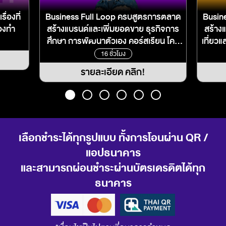
่องที่
Business Full Loop ครบสูตรการตลาด
Busin
้องทำ
สร้างแบรนด์และเพิ่มยอดขาย ธุรกิจการ
สร้าง
ศึกษา การพัฒนาตัวเอง คอร์สเรียน โคช
เที่ยวแ
ชิ่ง
16 ชั่วโมง
รายละเอียด คลิก!
เลือกชำระได้ทุกรูปแบบ ทั้งการโอนผ่าน QR /
แอปธนาคาร
และสามารถผ่อนชำระผ่านบัตรเดรดิตได้ทุก
ธนาคาร