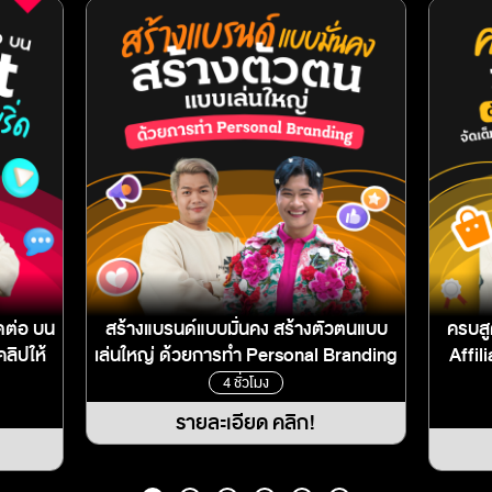
ดต่อ บน
สร้างแบรนด์แบบมั่นคง สร้างตัวตนแบบ
ครบสู
ลิปให้
เล่นใหญ่ ด้วยการทำ Personal Branding
Affil
4 ชั่วโมง
รายละเอียด คลิก!