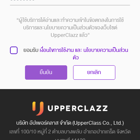
“ผู้ใช้บริการได้อ่านและทำความเข้าในข้อตกลงในการใช้
บริการและนโยบายความเป็นส่วนตัวของเว็บไซต์
UpperClazz แล้ว”
ยอมรับ
เงื่อนไขการใช้งาน และ นโยบายความเป็นส่วน
ตัว
ยืนยัน
ยกเลิก
บริษัท อัปเพอร์คลาส จำกัด (UpperClass Co., Ltd.)
เลขที่ 100/10 หมู่ที่ 2 ตำบลบางพลับ อำเภอปากเกร็ด จังหวัด