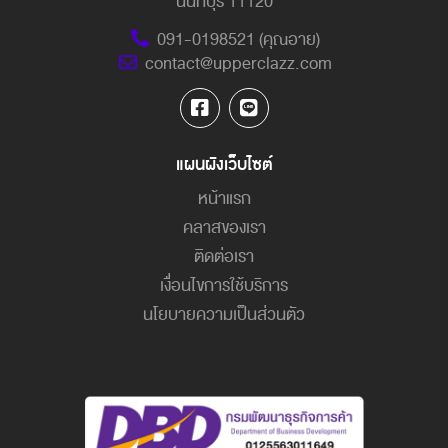
นนทบุรี 11120
091-0198521 (คุณอาย)
contact@upperclazz.com
แผนผังเว็บไซต์
หน้าแรก
คลาสของเรา
ติดต่อเรา
เงื่อนไขการใช้บริการ
นโยบายความเป็นส่วนตัว