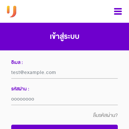
เข้าสู่ระบบ
อีเมล :
รหัสผ่าน :
ลืมรหัสผ่าน?